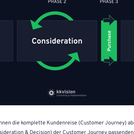
nen die komplette Kundenreise (Customer Journey) abde
sideration & Decision) der Customer Journey passenden