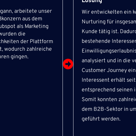
Lösung
ann, arbeitete unser
Wir entwickelten ein 
oßkonzern aus dem
Nurturing
für insgesa
ubspot
als Marketing
Kunde tätig ist. Dadu
wurden die
bestehende Interesse
hkeiten der Plattform
t, wodurch zahlreiche
Einwilligungserlaubni
oren gingen.
analysiert und in die
Customer Journey ein
Interessent erhält se
entsprechend seinen i
Somit konnten zahlre
dem B2B-Sektor in um
geführt werden.