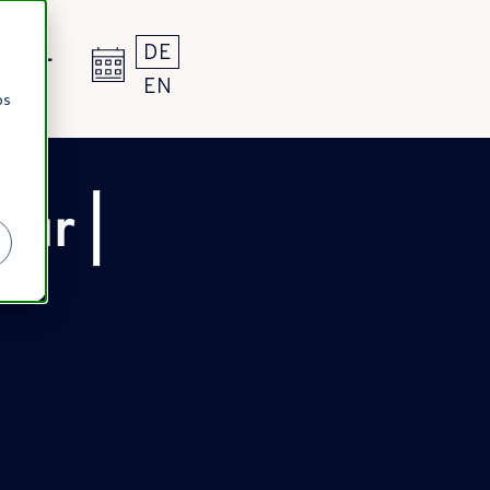
DE
TAKT
EN
os
tur |