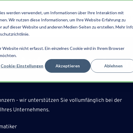
es werden verwendet, um Informationen über Ihre Interaktion mit
ER UNS
LEISTUNGEN
KNOWLEDGE BASE
KON
nnen. Wir nutzen diese Informationen, um Ihre Website-Erfahrung zu
 auf dieser Website und anderen Medien-Seiten zu erstellen. Mehr Inf
chutzrichtlinie.
Website nicht erfasst. Ein einzelnes Cookie wird in Ihrem Browser
 möchten.
ing Automation Agen
Cookie-Einstellungen
Akzeptieren
Ablehnen
zern - wir unterstützen Sie vollumfänglich bei der
g Ihres Unternehmens.
matiker